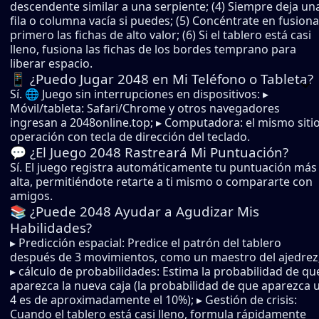
descendente similar a una serpiente; (4) Siempre deja un
fila o columna vacía si puedes; (5) Concéntrate en fusiona
primero las fichas de alto valor; (6) Si el tablero está casi
lleno, fusiona las fichas de los bordes temprano para
liberar espacio.
📱 ¿Puedo Jugar 2048 en Mi Teléfono o Tableta?
Sí. 🌐 Juego sin interrupciones en dispositivos: ▸
Móvil/tableta: Safari/Chrome y otros navegadores
ingresan a 2048online.top; ▸ Computadora: el mismo sitio
operación con tecla de dirección del teclado.
💬 ¿El Juego 2048 Rastreará Mi Puntuación?
Sí. El juego registra automáticamente tu puntuación más
alta, permitiéndote retarte a ti mismo o compararte con
amigos.
📚 ¿Puede 2048 Ayudar a Agudizar Mis
Habilidades?
▸ Predicción espacial: Predice el patrón del tablero
después de 3 movimientos, como un maestro del ajedrez
▸ cálculo de probabilidades: Estima la probabilidad de qu
aparezca la nueva caja (la probabilidad de que aparezca 
4 es de aproximadamente el 10%); ▸ Gestión de crisis:
Cuando el tablero está casi lleno, formula rápidamente