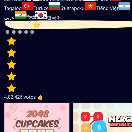
Tagalog
Türkçe
български
Tiếng Việt
عربي
हिन्दी
한국어
Calificar ⭐2048
4.8
2,426
votos 👍