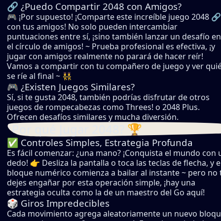
🔗 ¿Puedo Compartir 2048 con Amigos?
🎮 ¡Por supuesto! ¡Comparte este increíble juego 2048 🔗
con tus amigos! No solo pueden intercambiar
puntuaciones entre sí, ¡sino también lanzar un desafío en
el círculo de amigos! ~ Prueba profesional es efectiva, ¡y
jugar con amigos realmente no parará de hacer reír!
Vamos a compartir con tu compañero de juego y ver qui
se ríe al final ~ 👯
🎮 ¿Existen Juegos Similares?
Sí, si te gusta 2048, también podrías disfrutar de otros
juegos de rompecabezas como Threes! o 2048 Plus.
Ofrecen desafíos similares y mucha diversión.
¿Por qué Jugar 2048? 🏆
✅ Controles Simples, Estrategia Profunda
Es fácil comenzar: ¿una mano? ¡Conquista el mundo con 
dedo! 👉 Desliza la pantalla o toca las teclas de flecha, y e
bloque numérico comienza a bailar al instante ~ pero no 
dejes engañar por esta operación simple, ¡hay una
estrategia oculta como la de un maestro del Go aquí!
🎲 Giros Impredecibles
Cada movimiento agrega aleatoriamente un nuevo bloq