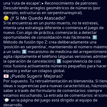
una 'ruta de escape'; ▸ Reconocimiento de patrones:
Descubriendo arreglos geométricos de números (por
ejemplo, estructuras en serpentina/espiral).
😓 ¿Y Si Me Quedo Atascado?
Si te encuentras en un punto muerto, no te estreses,
intenta una estrategia diferente o comienza el juego de
nuevo. Con algo de práctica, comenzarás a detectar
oportunidades de consolidación más fácilmente. 1️⃣
Método de fusión tipo Z: crea deliberadamente una
'posición en serpentina', manteniendo el número máxim
a un lado; 2️⃣ mecanismo de medicina del arrepentimient
agita rápidamente el teléfono (algunas versiones admite
la operación de cancelación); 3️⃣ supervivencia de cola
rota: fusiona activamente números pequeños para hacer
espacio y evitar un colapso global.
💌 ¿Puedo Sugerir Mejoras?
Por supuesto. Tu retroalimentación es bienvenida. Si tien
ideas o sugerencias para nuevas características, háznosl
saber a través del formulario de comentarios: siempre
estamos escuchando. La entrada de comentarios: el icon
'💬' en la página del juego está dirigido al equipo de
desarrollo.