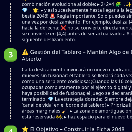
combinación evoluciona al doble: ▸ 2+2=4 🧩→✨;
💎→🌟; ▸ y así sucesivamente hasta llegar a la le
bestia 2048! 🚨 Regla importante: Solo puedes sin
una vez por deslizamiento. Por ejemplo, desliza [4
hacia la derecha: ❌ no se convierte directament
se convierte en [4,4] antes de ser actualizado a 8 
siguiente deslizamiento.
⚠️ Gestión del Tablero – Mantén Algo de 
Abierto
Cada deslizamiento invocará un nuevo cuadrado; s
mueves sin fusionar: el tablero se llenará cada v
como una serpiente codiciosa; ¡Cuando las 16 ce
ocupadas completamente por el ejército digital y
haya posibilidad de fusionar, el juego se declarar
terminado! 💎 La estrategia dorada: ¡Siempre dej
'canal de vida' en el borde del tablero! ▸ Prioriza l
áreas marginales 🧹; ▸ La zona de amortiguación
está reservada 🚧; ▸ haz espacio para el nuevo be
⭐ El Objetivo – Construir la Ficha 2048