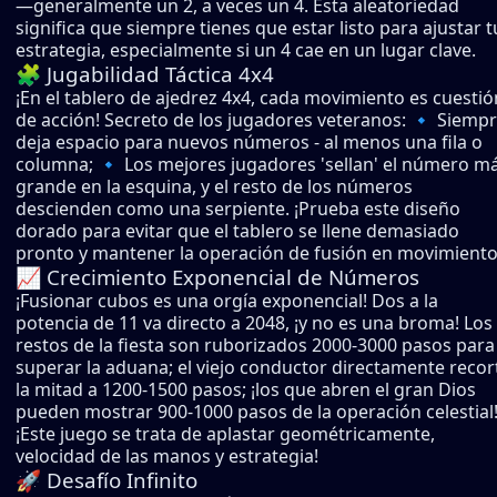
—generalmente un 2, a veces un 4. Esta aleatoriedad
significa que siempre tienes que estar listo para ajustar t
estrategia, especialmente si un 4 cae en un lugar clave.
🧩 Jugabilidad Táctica 4x4
¡En el tablero de ajedrez 4x4, cada movimiento es cuestió
de acción! Secreto de los jugadores veteranos: 🔹 Siemp
deja espacio para nuevos números - al menos una fila o
columna; 🔹 Los mejores jugadores 'sellan' el número m
grande en la esquina, y el resto de los números
descienden como una serpiente. ¡Prueba este diseño
dorado para evitar que el tablero se llene demasiado
pronto y mantener la operación de fusión en movimiento
📈 Crecimiento Exponencial de Números
¡Fusionar cubos es una orgía exponencial! Dos a la
potencia de 11 va directo a 2048, ¡y no es una broma! Los
restos de la fiesta son ruborizados 2000-3000 pasos para
superar la aduana; el viejo conductor directamente recor
la mitad a 1200-1500 pasos; ¡los que abren el gran Dios
pueden mostrar 900-1000 pasos de la operación celestial
¡Este juego se trata de aplastar geométricamente,
velocidad de las manos y estrategia!
🚀 Desafío Infinito