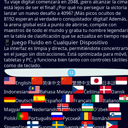
Tu viaje digital comenzará en 2048, ¡pero alcanzar la cima
está lejos de ser el final! ¿Por qué no perseguir la victoria
lanzar un nuevo desafío a 4096? ¡Más picos ocultos de
8192 esperan al verdadero conquistador digital! Además,
la arena global está a punto de abrirse, compite con
maestros de todo el mundo y graba tu nombre legendar
en la tabla de clasificación que se actualiza en tiempo real
📱 Juego Fluido en Cualquier Dispositivo
La interfaz es limpia y directa, permitiéndote concentrart
en el juego sin distracciones. Está optimizada para móvil,
tabletas y PC, y funciona bien tanto con controles táctiles
como de teclado.
Seleccionar Idioma 🌐
English
简体中文
繁體中文
日本語
Indonesian
Bahasa Melayu
Čeština
Dansk
Deutsch
Español
Français
Italiano
Magyar
Nederlands
Norsk
O'zbek
Polski
Português
Русский
Română
Slovenčina
Suomi
Svenska
Srpski