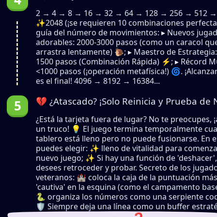
2 → 4 → 8 → 16 → 32 → 64 → 128 → 256 → 512 
✨2048 (¡se requieren 10 combinaciones perfecta
guía del número de movimientos: ▸ Nuevos juga
adorables: 2000-3000 pasos (como un caracol qu
arrastra lentamente) 🐌; ▸ Maestro de Estrategia:
1500 pasos (Combinación Rápida) ⚡; ▸ Récord M
<1000 pasos (¡operación metafísica!) 🌀. ¡Alcanza
es el final! 4096 → 8192 → 16384...
💔 ¿Atascado? ¡Solo Reinicia y Prueba de
¿Está la tarjeta fuera de lugar? No te preocupes, 
un truco! 💡 El juego termina temporalmente cu
tablero está lleno pero no puede fusionarse. En 
puedes elegir: ✨ lleno de vitalidad para comenz
nuevo juego; ✨ Si hay una función de 'deshacer', 
desees retroceder y probar. Secreto de los jugad
veteranos: 🏰 coloca la caja de la puntuación más
'cautiva' en la esquina (como el campamento base
🐍 organiza los números como una serpiente cod
🛡️ Siempre deja una línea como un buffer estraté