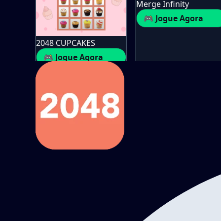
Merge Infinity
🎮 Jogue Agora
2048 CUPCAKES
🎮 Jogue Agora