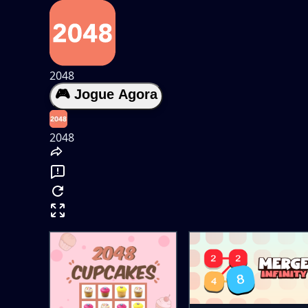
2048
🎮 Jogue Agora
2048