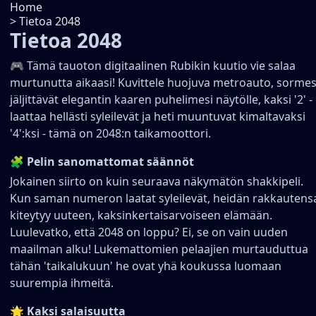
Home
>
Tietoa 2048
Tietoa 2048
🎮 Tämä tauoton digitaalinen Rubikin kuutio vie salaa
murtunutta aikaasi! Kuvittele huojuva metroauto, sormes
jäljittävät elegantin kaaren puhelimesi näytölle, kaksi '2' -
laattaa hellästi syleilevät ja heti muuntuvat kimaltavaksi
'4':ksi - tämä on 2048:n taikamoottori.
🧩 Pelin sanomattomat säännöt
Jokainen siirto on kuin seuraava näkymätön shakkipeli.
Kun saman numeron laatat syleilevät, heidän rakkautens
kiteytyy uuteen, kaksinkertaisarvoiseen elämään.
Luulevatko, että 2048 on loppu? Ei, se on vain uuden
maailman alku! Lukemattomien pelaajien murtauduttua
tähän 'taikalukuun' he ovat yhä koukussa luomaan
suurempia ihmeitä.
🌟 Kaksi salaisuutta