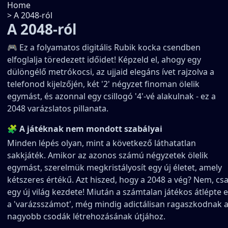
Home
>
A 2048-ról
A 2048-ról
🎮 Ez a folyamatos digitális Rubik kocka csendben
elfoglalja töredezett időidet! Képzeld el, ahogy egy
dülöngélő metrókocsi, az ujjaid elegáns ívet rajzolva a
telefonod kijelzőjén, két '2' négyzet finoman ölelik
egymást, és azonnal egy csillogó '4'-vé alakulnak - ez a
2048 varázslatos pillanata.
🧩 A játéknak nem mondott szabályai
Minden lépés olyan, mint a következő láthatatlan
sakkjáték. Amikor az azonos számú négyzetek ölelik
egymást, szerelmük megkristályosít egy új életet, amely
kétszeres értékű. Azt hiszed, hogy a 2048 a vég? Nem, cs
egy új világ kezdete! Miután a számtalan játékos átlépte e
a 'varázsszámot', még mindig adictálisan ragaszkodnak 
nagyobb csodák létrehozásának útjához.