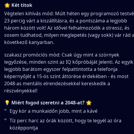
🌟 Két titok
Végtelen kihívás mód: Múlt héten egy programozó testvé
23 percig várt a kiszállításra, és a pontszáma a legjobb
három között volt! Az idővel felhalmozódik a stressz, és
sosem tudhatod, milyen meglepetés (vagy sokk) vár rád 
következő kanyarban.
szakasz promóciós mód: Csak úgy mint a szörnyek
legyőzése, minden szint az IQ kőpróbáját jelenti. Az egyik
legjobb barátom egyszer felpattintotta a telefonja
képernyőjét a 15-ös szint áttörése érdekében - és most
2048-as mentális elrendezésekkel kereskedik a
részvényekkel!
💡 Miért fogod szeretni a 2048-at? 🌟
Egy kör a munkaidőn jobb, mint a kávé
Tíz perc harc az órák között, hogy te legyél az óra
középpontja