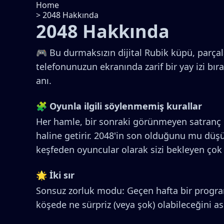
Home
>
2048 Hakkında
2048 Hakkında
🎮 Bu durmaksızın dijital Rubik küpü, parçala
telefonunuzun ekranında zarif bir yay izi bırakı
anı.
🧩 Oyunla ilgili söylenmemiş kurallar
Her hamle, bir sonraki görünmeyen satranç oy
haline getirir. 2048'in son olduğunu mu düşü
keşfeden oyuncular olarak sizi bekleyen çok 
🌟 İki sır
Sonsuz zorluk modu: Geçen hafta bir programc
köşede ne sürpriz (veya şok) olabileceğini as