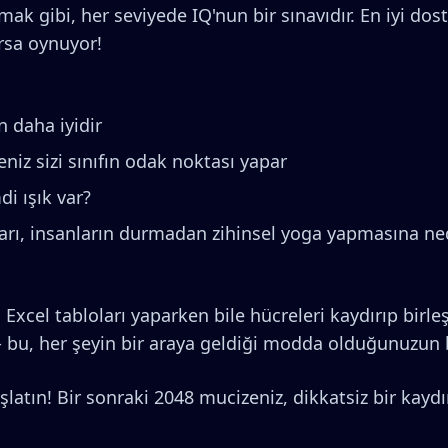
 gibi, her seviyede IQ'nun bir sınavıdır. En iyi dost
orsa oynuyor!
n daha iyidir
niz sizi sınıfın odak noktası yapar
i ışık var?
arı, insanların durmadan zihinsel yoga yapmasına ne
xcel tabloları yaparken bile hücreleri kaydırıp birle
bu, her şeyin bir araya geldiği modda olduğunuzun bi
aşlatın! Bir sonraki 2048 mucizeniz, dikkatsiz bir kayd