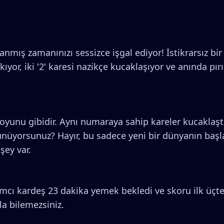
nmış zamanınızı sessizce işgal ediyor! İstikrarsız bi
yor, iki '2' karesi nazikçe kucaklaşıyor ve anında pırıl 
unu gibidir. Aynı numaraya sahip kareler kucaklaştığ
nüyorsunuz? Hayır, bu sadece yeni bir dünyanın başlan
şey var.
ı kardeş 23 dakika yemek bekledi ve skoru ilk üçte sı
la bilemezsiniz.