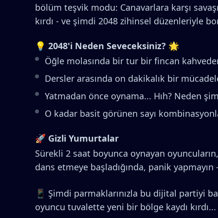
bölüm teşvik modu: Canavarlara karşı savaşmak
kırdı - ve şimdi 2048 zihinsel düzenleriyle b
💡 2048'i Neden Seveceksiniz? 🌟
Öğle molasında bir tur bir fincan kahvede
Dersler arasında on dakikalık bir mücadele
Yatmadan önce oynama... Hıh? Neden şimd
O kadar basit görünen sayı kombinasyonl
🚀 Gizli Yumurtalar
Sürekli 2 saat boyunca oynayan oyuncuların, E
dans etmeye başladığında, panik yapmayın - 
📱 Şimdi parmaklarınızla bu dijital partiyi b
oyuncu tuvalette yeni bir bölge kaydı kırdı...