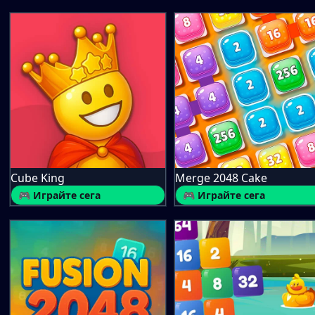
Cube King
Merge 2048 Cake
🎮 Играйте сега
🎮 Играйте сега