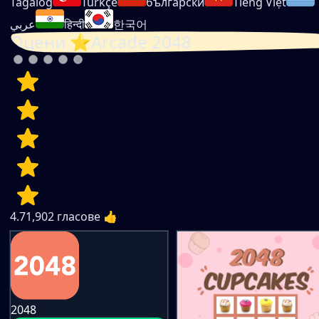
Tagalog
Türkçe
български
Tiếng Việt
عربي
हिन्दी
한국어
Оцени ⭐Arcade 2048
4.7
1,902
гласове 👍
2048