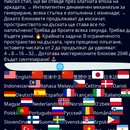
пиксел стил, ще ви отведе през златната епоха на
аркадата; → Интелигентен динамичен механизъм за
генериране, всяка стъпка е изпълнена с изненади; →
Докато блоковете продължават да изскачат,
пространството на дъската ще става все по-
наплътнено! Трябва да броите всяка секунда. Трябва д
бъдете умни. 🔥 Крайната задача: В ограниченото
пространство на дъската, чрез прецизно плъзгане,
оставете числата от 2 да продължат да удвояват:
4→8→16→32... Дотогава мистериозните блокове 2048 
бъдат синтезирани! 🕹
Изберете език 🌐
English
简体中文
繁體中文
日本語
Indonesian
Bahasa Melayu
Čeština
Dansk
Deutsch
Español
Français
Italiano
Magyar
Nederlands
Norsk
O'zbek
Polski
Português
Русский
Română
Slovenčina
Suomi
Svenska
Srpski