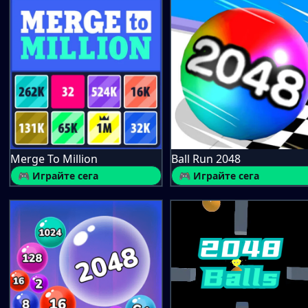
Merge To Million
Ball Run 2048
🎮 Играйте сега
🎮 Играйте сега