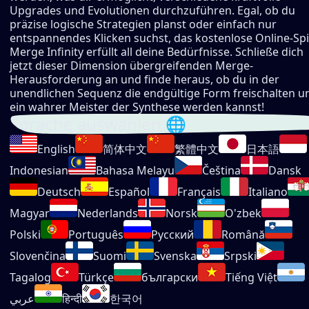
Upgrades und Evolutionen durchzuführen. Egal, ob du
präzise logische Strategien planst oder einfach nur
entspannendes Klicken suchst, das kostenlose Online-Spi
Merge Infinity erfüllt all deine Bedürfnisse. Schließe dich
jetzt dieser Dimension übergreifenden Merge-
Herausforderung an und finde heraus, ob du in der
unendlichen Sequenz die endgültige Form freischalten u
ein wahrer Meister der Synthese werden kannst!
Sprache auswählen 🌐
English
简体中文
繁體中文
日本語
Indonesian
Bahasa Melayu
Čeština
Dansk
Deutsch
Español
Français
Italiano
Magyar
Nederlands
Norsk
O'zbek
Polski
Português
Русский
Română
Slovenčina
Suomi
Svenska
Srpski
Tagalog
Türkçe
български
Tiếng Việt
عربي
हिन्दी
한국어