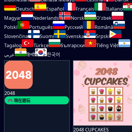
Deutsch
Español
Français
Italiano
Magyar
Nederlands
Norsk
O'zbek
Polski
Português
Русский
Română
Slovenčina
Suomi
Svenska
Srpski
Tagalog
Türkçe
български
Tiếng Việt
عربي
हिन्दी
한국어
2048
🎮 現在遊玩
2048 CUPCAKES