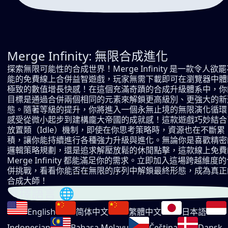
Merge Infinity: 無限合成進化
探索無限可能性的合成世界！Merge Infinity 是一款令人欲
能的免費線上合併益智遊戲，玩家無需下載即可在瀏覽器中體
極致的數值增長快感！在這個充滿奇蹟的合成升級體系中，你
目標是通過合併兩個相同的元素來解鎖更高級別、更強大的新
態。隨著等級的提升，你將進入一個永無止境的無限演化循環
感受從微小起步到建構龐大帝國的成就感！這款遊戲巧妙結合
放置類（Idle）機制，即使在你思考策略時，資源也在不斷累
積，讓你能持續進行各種強力升級與進化。無論你是喜歡精密
邏輯策略規劃，還是追求解壓放鬆的休閒點擊，這款線上免費
Merge Infinity 都能滿足你的需求。立即加入這場跨越維度
併挑戰，看看你能否在無限的序列中解鎖最終形態，成為真正
合成大師！
選擇語言 🌐
English
简体中文
繁體中文
日本語
Indonesian
Bahasa Melayu
Čeština
Dansk