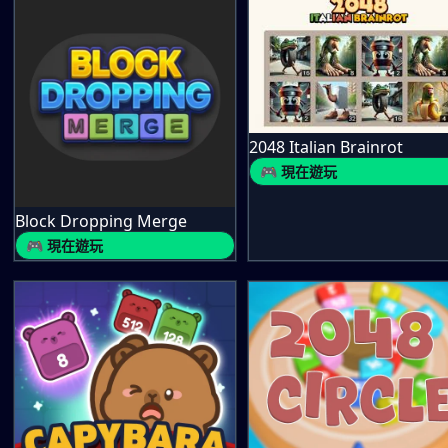
2048 Italian Brainrot
🎮 現在遊玩
Block Dropping Merge
🎮 現在遊玩