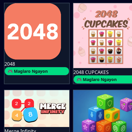
2048
🎮 Maglaro Ngayon
2048 CUPCAKES
🎮 Maglaro Ngayon
Merge Infinity