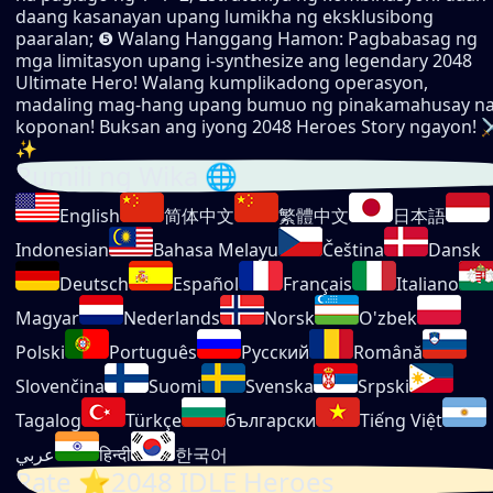
daang kasanayan upang lumikha ng eksklusibong
paaralan; ❺ Walang Hanggang Hamon: Pagbabasag ng
mga limitasyon upang i-synthesize ang legendary 2048
Ultimate Hero! Walang kumplikadong operasyon,
madaling mag-hang upang bumuo ng pinakamahusay n
koponan! Buksan ang iyong 2048 Heroes Story ngayon! ⚔
✨
Pumili ng Wika 🌐
English
简体中文
繁體中文
日本語
Indonesian
Bahasa Melayu
Čeština
Dansk
Deutsch
Español
Français
Italiano
Magyar
Nederlands
Norsk
O'zbek
Polski
Português
Русский
Română
Slovenčina
Suomi
Svenska
Srpski
Tagalog
Türkçe
български
Tiếng Việt
عربي
हिन्दी
한국어
Rate ⭐2048 IDLE Heroes