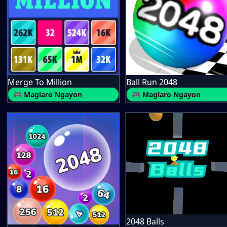
Merge To Million
Ball Run 2048
🎮 Maglaro Ngayon
🎮 Maglaro Ngayon
2048 Balls