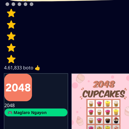
4.6
1,833
boto 👍
2048
🎮 Maglaro Ngayon