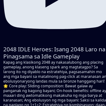
2048 IDLE Heroes: Isang 2048 Laro na
Pinagsama sa Idle Gameplay
Kapag ang klasikong 2048 ay nakasalubong ang placing
gameplay, anong klaseng spark ang magtatagpo? Sa
larong ito ng diyablo na estratehiya, pagsasamahin mo
ang mga bayani sa matalinong pag-click at maranasan a
ebolusyonaryong landas mula sa bronze hanggang hari!
🌟 Core play: Sliding composition: Bawat galaw ay
panganak ng bagong bayani; On-hook benefits: offline a
maaari ding awtomatikong makakuha ng mga barya at
karanasan; Ang ebolusyon ng mga bayani: Saksi sa kalid
na paglago ng 1+1>2; Estratehiya ng kombinasyon: daan-