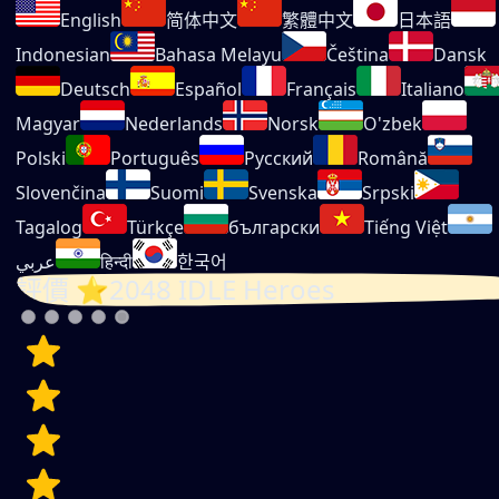
English
简体中文
繁體中文
日本語
Indonesian
Bahasa Melayu
Čeština
Dansk
Deutsch
Español
Français
Italiano
Magyar
Nederlands
Norsk
O'zbek
Polski
Português
Русский
Română
Slovenčina
Suomi
Svenska
Srpski
Tagalog
Türkçe
български
Tiếng Việt
عربي
हिन्दी
한국어
評價 ⭐2048 IDLE Heroes