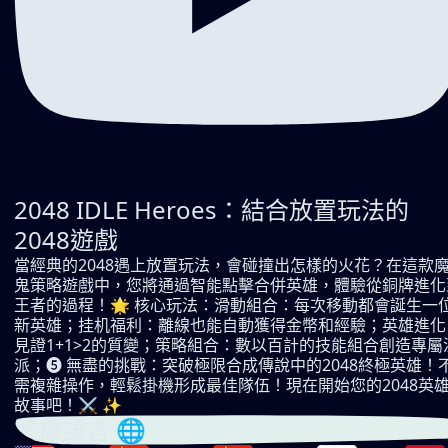
2048 IDLE Heroes：結合放置玩法的
2048遊戲
當經典的2048遇上放置玩法，會碰撞出怎樣的火花？在這款
鬼策略遊戲中，您將通過智能點擊合併英雄，體驗從銅牌進化
王者的過程！🌟 核心玩法：滑動組合：每次移動都會誕生一
新英雄；挂机福利：離線也能自動獲得金幣和經驗；英雄進化
見證1+1>2的質變；策略組合：數以百計的技能組合創造專屬
派；❺ 無盡的挑戰：突破極限合成傳說中的2048終極英雄！
需複雜操作，輕鬆掛機形成最佳隊伍！現在開始您的2048英
故事吧！⚔️ ✨
選擇語言 🌐