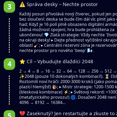
⚠️ Správa desky – Nechte prostor
Každý posun přivolává nový čtverec, pokud jen p
bez sloučení: deska se bude čím dál víc plnit jako
had; Když je 16 polí plně obsazeno digitální armá
žádná možnost spojení, hra bude prohlášena za
ukončenou! 💎 Zlatá strategie: Vždy nechte 'život
na okraji desky! ▸ Dejte přednost vyčištění okraj
oblastí 🧹; ▸ Centrální rezervní zóna je rezervová
nechte prostor pro nového 'beep' 🌬️.
⭐ Cíl – Vybudujte dlaždici 2048
2 → 4 → 8 → 16 → 32 → 64 → 128 → 256 → 512 
✨2048 (pouze 10 dokonalých kombinací!). ⏳ čísl
Roztomilí noví hráči: 2000-3000 kroků (jako poma
plazící hlemýžď) 🐌; ▸ Mistr strategie: 1200-1500 
(blesková kombinace) ⚡; ▸ Světový rekord: <100
(metafyzického provozu!) 🌀. Dosažení 2048 není
4096 → 8192 → 16384...
💔 Zaseknutý? Jen restartujte a zkuste to