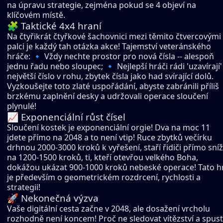
na úpravu strategie, zejména pokud se 4 objeví na
klíčovém místě.
🧩 Taktické 4x4 hraní
Na čtyřikrát čtyřkové šachovnici mezi těmito čtvercovými
palci je každý tah otázka akce! Tajemství veteránského
hráče: 🔹 Vždy nechte prostor pro nová čísla -- alespoň
jednu řadu nebo sloupec; 🔹 Nejlepší hráči rádi 'uzavírají'
největší číslo v rohu, zbytek čísla jako had svírající dolů.
Vyzkoušejte toto zlaté uspořádání, abyste zabránili příliš
brzkému zaplnění desky a udržovali operace sloučení
plynulé!
📈 Exponenciální růst čísel
Sloučení kostek je exponenciální orgie! Dva na moc 11
jdete přímo na 2048 a to není vtip! Ruce zbytků večírku
drhnou 2000-3000 kroků k vyřešení, staří řidiči přímo sníž
na 1200-1500 kroků, ti, kteří otevřou velkého Boha,
dokážou ukázat 900-1000 kroků nebeské operace! Tato h
je především o geometrickém rozdrcení, rychlosti a
strategii!
🚀 Nekonečná výzva
Vaše digitální cesta začne v 2048, ale dosažení vrcholu
rozhodně není koncem! Proč ne sledovat vítězství a spust