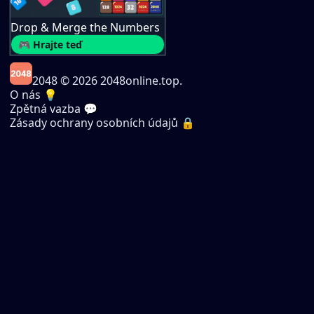
Drop & Merge the Numbers
🎮 Hrajte teď
2048
© 2026 2048online.top.
O nás 💡
Zpětná vazba 💬
Zásady ochrany osobních údajů 🔒