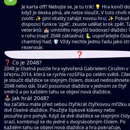
Je karta off? Nebojte se, je tu trik! 💡 Hra končí d
když je deska plná, ale nelze sloučit. V tuto chvíli
zvolit: ✨ plní vitality zahájit novou hru; ✨ Pokud 
dispozici funkce 'zpět', zkuste udělat krok zpět. T
veteránů: 🏰 umístěte nejvyšší bodovací dlaždici 'd
v rohu (např. 2048 základna); 🐍 uspořádejte čísla
chamtivý had; 🛡️ Vždy nechte jednu řadu jako st
rezervoár.
Často kladené otázky ❓
❓ Co je 2048?
2048 je číselná puzzle hra vytvořená Gabrielem Cirullim v
březnu 2014, která se rychle rozšířila po celém světě. Cíl
je sloučit dlaždice se stejným číslem, dokud nedosáhnete
2048 nebo dál. Stačí posunout dlaždice v jednom ze čtyř
směrů a po každém tahu se objeví nová dlaždice.
🕹️ Jak hrát 2048?
Na začátku máte před sebou čtyřikrát čtyřkovou mřížku 
dvě číselné dlaždice. Použijte šipkové klávesy nebo
posuňte pro pohyb. Když se dvě dlaždice se stejnými čísly
srazí, kombinují se do jedné s dvojnásobným číslem. Po
každém tahu se objeví nová dlaždice a hra pokračuje,