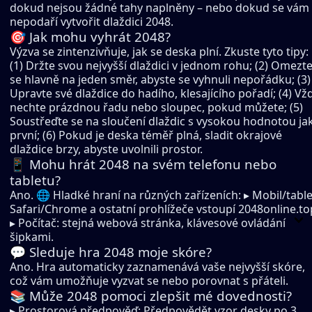
dokud nejsou žádné tahy naplněny – nebo dokud se vám
nepodaří vytvořit dlaždici 2048.
🎯 Jak mohu vyhrát 2048?
Výzva se zintenzivňuje, jak se deska plní. Zkuste tyto tipy:
(1) Držte svou nejvyšší dlaždici v jednom rohu; (2) Omezt
se hlavně na jeden směr, abyste se vyhnuli nepořádku; (3)
Upravte své dlaždice do hadího, klesajícího pořadí; (4) Vž
nechte prázdnou řadu nebo sloupec, pokud můžete; (5)
Soustřeďte se na sloučení dlaždic s vysokou hodnotou ja
první; (6) Pokud je deska téměř plná, sladit okrajové
dlaždice brzy, abyste uvolnili prostor.
📱 Mohu hrát 2048 na svém telefonu nebo
tabletu?
Ano. 🌐 Hladké hraní na různých zařízeních: ▸ Mobil/table
Safari/Chrome a ostatní prohlížeče vstoupí 2048online.to
▸ Počítač: stejná webová stránka, klávesové ovládání
šipkami.
💬 Sleduje hra 2048 moje skóre?
Ano. Hra automaticky zaznamenává vaše nejvyšší skóre,
což vám umožňuje vyzvat se nebo porovnat s přáteli.
📚 Může 2048 pomoci zlepšit mé dovednosti?
▸ Prostorová předpověď: Předpovědět vzor desky po 3