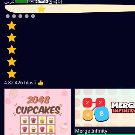
عربي
हिन्दी
한국어
Hodnotit ⭐2048
4.8
2,426
hlasů 👍
Merge Infinity