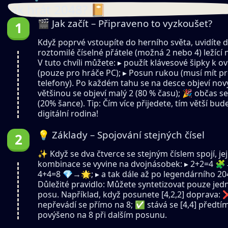
Jak hrát 2048? 📔
🎬 Jak začít – Připraveno to vyzkoušet?
Když poprvé vstoupíte do herního světa, uvidíte 
roztomilé číselné přátele (možná 2 nebo 4) ležící 
V tuto chvíli můžete: ▸ použít klávesové šipky k o
(pouze pro hráče PC); ▸ Posun rukou (musí mít pr
telefony). Po každém tahu se na desce objeví nov
většinou se objeví malý 2 (80 % času); 🎉 občas se
(20% šance). Tip: Čím více přijedete, tím větší bud
digitální rodina!
💡 Základy – Spojování stejných čísel
✨ Když se dva čtverce se stejným číslem spojí, jej
kombinace se vyvine na dvojnásobek: ▸ 2+2=4 
4+4=8 💎→🌟; ▸ a tak dále až po legendárního 20
Důležité pravidlo: Můžete syntetizovat pouze jed
posu. Například, když posunete [4,2,2] doprava:
nepřevádí se přímo na 8; ✅ stává se [4,4] předtím
povýšeno na 8 při dalším posunu.