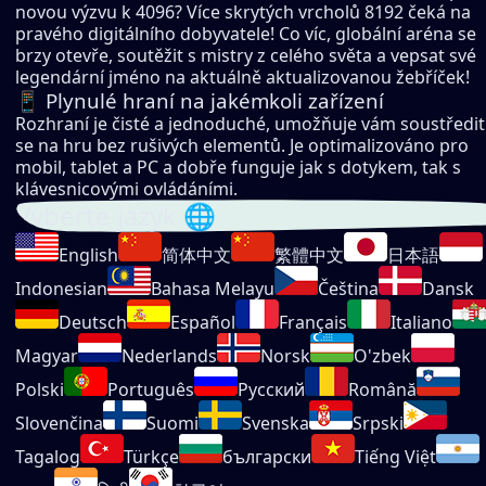
novou výzvu k 4096? Více skrytých vrcholů 8192 čeká na
pravého digitálního dobyvatele! Co víc, globální aréna se
brzy otevře, soutěžit s mistry z celého světa a vepsat své
legendární jméno na aktuálně aktualizovanou žebříček!
📱 Plynulé hraní na jakémkoli zařízení
Rozhraní je čisté a jednoduché, umožňuje vám soustředit
se na hru bez rušivých elementů. Je optimalizováno pro
mobil, tablet a PC a dobře funguje jak s dotykem, tak s
klávesnicovými ovládáními.
Vyberte jazyk 🌐
English
简体中文
繁體中文
日本語
Indonesian
Bahasa Melayu
Čeština
Dansk
Deutsch
Español
Français
Italiano
Magyar
Nederlands
Norsk
O'zbek
Polski
Português
Русский
Română
Slovenčina
Suomi
Svenska
Srpski
Tagalog
Türkçe
български
Tiếng Việt