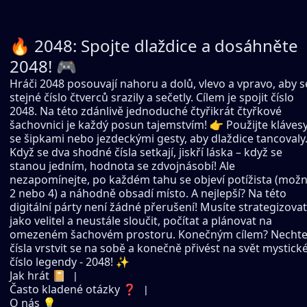
🔥 2048: Spojte dlaždice a dosáhněte
2048! 🎮
Hráči 2048 posouvají nahoru a dolů, vlevo a vpravo, aby s
stejné číslo čtverců srazily a sečetly. Cílem je spojit číslo
2048. Na této zdánlivě jednoduché čtyřikrát čtyřkové
šachovnici je každý posun tajemstvím! 👉 Použijte kláves
se šipkami nebo jezdeckými gesty, aby dlaždice tancovaly
Když se dva shodné čísla setkají, jiskří láska – když se
stanou jedním, hodnota se zdvojnásobí! Ale
nezapomínejte, po každém tahu se objeví potížista (mož
2 nebo 4) a náhodně obsadí místo. A nejlepší? Na této
digitální párty není žádné přerušení! Musíte strategizovat
jako velitel a neustále sloučit, počítat a plánovat na
omezeném šachovém prostoru. Konečným cílem? Necht
čísla vrstvit se na sobě a konečně přivést na svět mystick
číslo legendy - 2048! ✨
Jak hrát 📔
Často kladené otázky ❓
O nás 💡