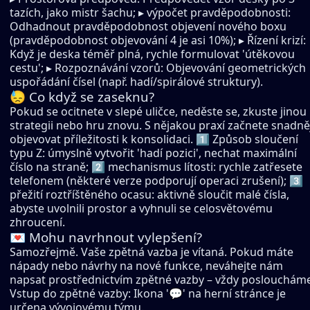
tazích, jako mistr šachu; ▸ výpočet pravděpodobnosti:
Odhadnout pravděpodobnost objevení nového boxu
(pravděpodobnost objevování 4 je asi 10%); ▸ Řízení krizí:
Když je deska téměř plná, rychle formulovat 'útěkovou
cestu'; ▸ Rozpoznávání vzorů: Objevování geometrických
uspořádání čísel (např. hadí/spirálové struktury).
😓 Co když se zaseknu?
Pokud se ocitnete v slepé uličce, neděste se, zkuste jinou
strategii nebo hru znovu. S nějakou praxí začnete snadně
objevovat příležitosti k konsolidaci. 1️⃣ Způsob sloučení
typu Z: úmyslně vytvořit 'hadí pozici', nechat maximální
číslo na straně; 2️⃣ mechanismus lítosti: rychle zatřesete
telefonem (některé verze podporují operaci zrušení); 3️⃣
přežití roztříštěného ocasu: aktivně sloučit malé čísla,
abyste uvolnili prostor a vyhnuli se celosvětovému
zhroucení.
💌 Mohu navrhnout vylepšení?
Samozřejmě. Vaše zpětná vazba je vítaná. Pokud máte
nápady nebo návrhy na nové funkce, neváhejte nám
napsat prostřednictvím zpětné vazby – vždy posloucháme
Vstup do zpětné vazby: Ikona '💬' na herní stránce je
určena vývojovému týmu.