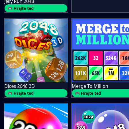
Jelly Run 2048
🎮 Hrajte teď
Dices 2048 3D
Merge To Million
🎮 Hrajte teď
🎮 Hrajte teď