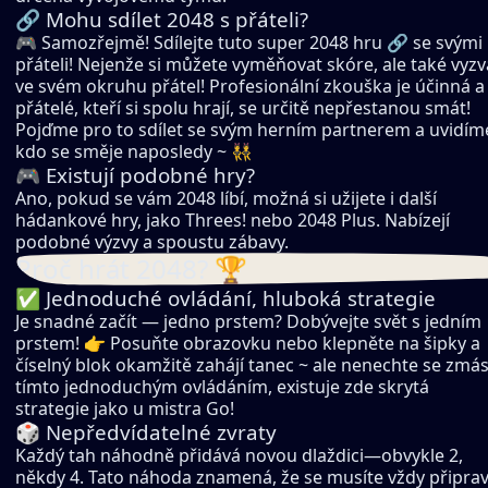
🔗 Mohu sdílet 2048 s přáteli?
🎮 Samozřejmě! Sdílejte tuto super 2048 hru 🔗 se svými
přáteli! Nejenže si můžete vyměňovat skóre, ale také vyzv
ve svém okruhu přátel! Profesionální zkouška je účinná a
přátelé, kteří si spolu hrají, se určitě nepřestanou smát!
Pojďme pro to sdílet se svým herním partnerem a uvidím
kdo se směje naposledy ~ 👯
🎮 Existují podobné hry?
Ano, pokud se vám 2048 líbí, možná si užijete i další
hádankové hry, jako Threes! nebo 2048 Plus. Nabízejí
podobné výzvy a spoustu zábavy.
Proč hrát 2048? 🏆
✅ Jednoduché ovládání, hluboká strategie
Je snadné začít — jedno prstem? Dobývejte svět s jedním
prstem! 👉 Posuňte obrazovku nebo klepněte na šipky a
číselný blok okamžitě zahájí tanec ~ ale nenechte se zmás
tímto jednoduchým ovládáním, existuje zde skrytá
strategie jako u mistra Go!
🎲 Nepředvídatelné zvraty
Každý tah náhodně přidává novou dlaždici—obvykle 2,
někdy 4. Tato náhoda znamená, že se musíte vždy připrav