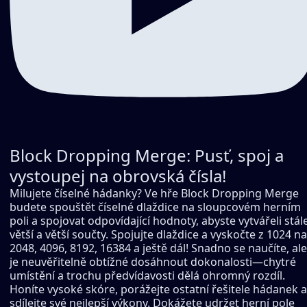
Block Dropping Merge: Pusť, spoj a
vystoupej na obrovská čísla!
Milujete číselné hádanky? Ve hře Block Dropping Merge
budete spouštět číselné dlaždice na sloupcovém herním
poli a spojovat odpovídající hodnoty, abyste vytvářeli stál
větší a větší součty. Spojujte dlaždice a vyskočte z 1024 na
2048, 4096, 8192, 16384 a ještě dál! Snadno se naučíte, ale
je neuvěřitelně obtížné dosáhnout dokonalosti—chytré
umístění a trochu předvídavosti dělá ohromný rozdíl.
Honíte vysoké skóre, porážejte ostatní řešitele hádanek a
sdílejte své nejlepší výkony. Dokážete udržet herní pole