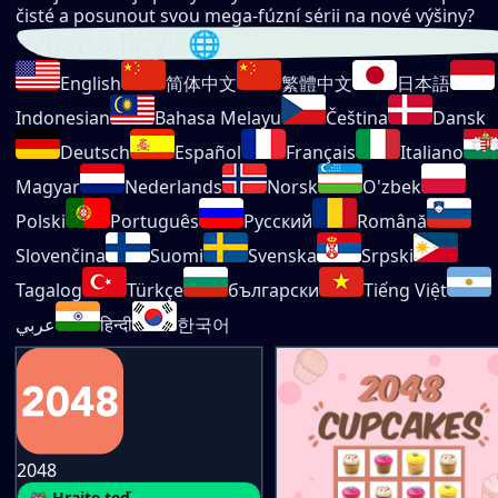
čisté a posunout svou mega-fúzní sérii na nové výšiny?
Vyberte jazyk 🌐
English
简体中文
繁體中文
日本語
Indonesian
Bahasa Melayu
Čeština
Dansk
Deutsch
Español
Français
Italiano
Magyar
Nederlands
Norsk
O'zbek
Polski
Português
Русский
Română
Slovenčina
Suomi
Svenska
Srpski
Tagalog
Türkçe
български
Tiếng Việt
عربي
हिन्दी
한국어
2048
🎮 Hrajte teď