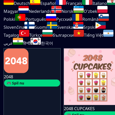
Deutsch
Español
Français
Italiano
Magyar
Nederlands
Norsk
O'zbek
Polski
Português
Русский
Română
Slovenčina
Suomi
Svenska
Srpski
Tagalog
Türkçe
български
Tiếng Việt
عربي
हिन्दी
한국어
2048
🎮 Spil nu
2048 CUPCAKES
🎮 Spil nu