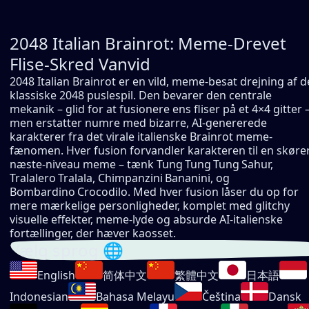
2048 Italian Brainrot: Meme-Drevet
Flise-Skred Vanvid
2048 Italian Brainrot er en vild, meme-besat drejning af d
klassiske 2048 puslespil. Den bevarer den centrale
mekanik – glid for at fusionere ens fliser på et 4×4 gitter 
men erstatter numre med bizarre, AI-genererede
karakterer fra det virale italienske Brainrot meme-
fænomen. Hver fusion forvandler karakteren til en skøre
næste-niveau meme – tænk Tung Tung Tung Sahur,
Tralalero Tralala, Chimpanzini Bananini, og
Bombardino Crocodilo. Med hver fusion låser du op for
mere mærkelige personligheder, komplet med glitchy
visuelle effekter, meme-lyde og absurde AI-italienske
fortællinger, der hæver kaosset.
Vælg sprog 🌐
English
简体中文
繁體中文
日本語
Indonesian
Bahasa Melayu
Čeština
Dansk