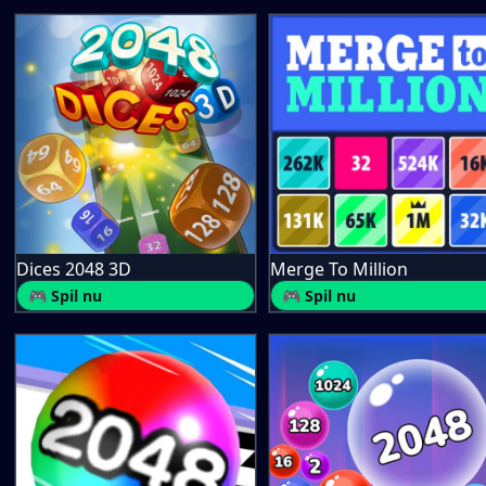
Dices 2048 3D
Merge To Million
🎮 Spil nu
🎮 Spil nu