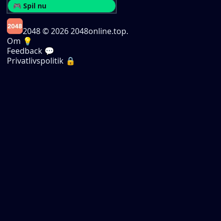
🎮 Spil nu
2048
© 2026 2048online.top.
Om 💡
Feedback 💬
Privatlivspolitik 🔒