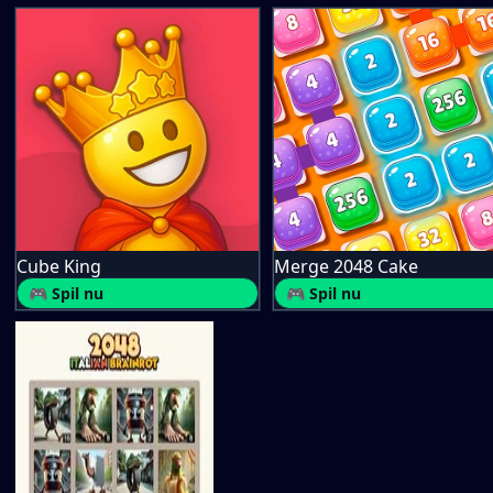
Cube King
Merge 2048 Cake
🎮 Spil nu
🎮 Spil nu