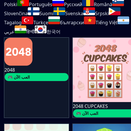
Polski
Português
Русский
Română
Slovenčina
Suomi
Svenska
Srpski
Tagalog
Türkçe
български
Tiếng Việt
한국어
हिन्दी
عربي
2048
🎮 العب الآن
2048 CUPCAKES
🎮 العب الآن