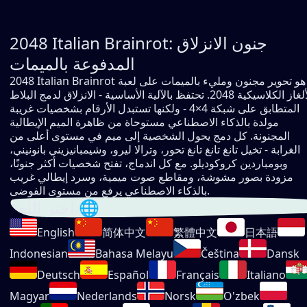
2048 Italian Brainrot: جنون الانزلاق
المدفوعة بالميمات
2048 Italian Brainrot هو تحوير مجنون ومليء بالميمات على لعبة
الألغاز الكلاسيكية 2048. تحتفظ بالآلية الأساسية - الانزلاق لدمج البلاط
المتطابق على شبكة 4×4 - ولكنها تستبدل الأرقام بشخصيات غريبة
مولدة بالذكاء الاصطناعي مستوحاة من ظاهرة الميم الإيطالية
المجنونة. كل دمج يحول الشخصية إلى ميم في مستوى أعلى من
الغرابة - تخيل تانغ تانغ تانغ تحور، وترالا ليرو، وشيمبانيزيني بانونيني،
وبومباردين كروكوديلو. مع كل اندماج، تفتح شخصيات أكثر جنونًا،
مزودة بصور مشوشة، ومقاطع صوت ميمية، وسرد إيطالي غريب
بالذكاء الاصطناعي يرفع من مستوى الفوضى.
اختر اللغة 🌐
English
简体中文
繁體中文
日本語
Indonesian
Bahasa Melayu
Čeština
Dansk
Deutsch
Español
Français
Italiano
Magyar
Nederlands
Norsk
O'zbek