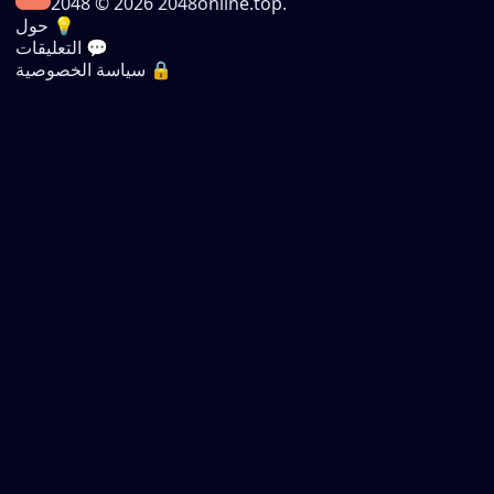
2048
© 2026 2048online.top.
حول 💡
التعليقات 💬
سياسة الخصوصية 🔒