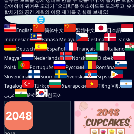
실수는 보드를 정체 상태로 만들 수 있습니다. 이 즐거운 모험
참여하여 귀여운 오리가 "오리력"을 해소하도록 도와주고, 숫
합치기와 공간 계획의 이중 재미를 경험해 보세요!
언어 선택 🌐
English
简体中文
繁體中文
日本語
Indonesian
Bahasa Melayu
Čeština
Dansk
Deutsch
Español
Français
Italiano
Magyar
Nederlands
Norsk
O'zbek
Polski
Português
Русский
Română
Slovenčina
Suomi
Svenska
Srpski
Tagalog
Türkçe
български
Tiếng Việt
عربي
हिन्दी
한국어