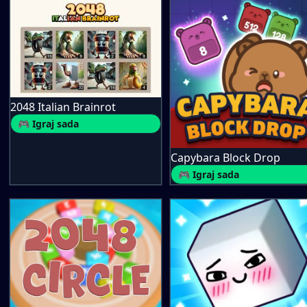
2048 Italian Brainrot
🎮 Igraj sada
Capybara Block Drop
🎮 Igraj sada