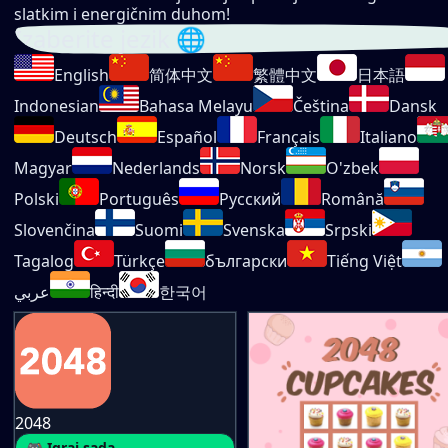
slatkim i energičnim duhom!
Izaberite jezik 🌐
English
简体中文
繁體中文
日本語
Indonesian
Bahasa Melayu
Čeština
Dansk
Deutsch
Español
Français
Italiano
Magyar
Nederlands
Norsk
O'zbek
Polski
Português
Русский
Română
Slovenčina
Suomi
Svenska
Srpski
Tagalog
Türkçe
български
Tiếng Việt
عربي
हिन्दी
한국어
2048
🎮 Igraj sada