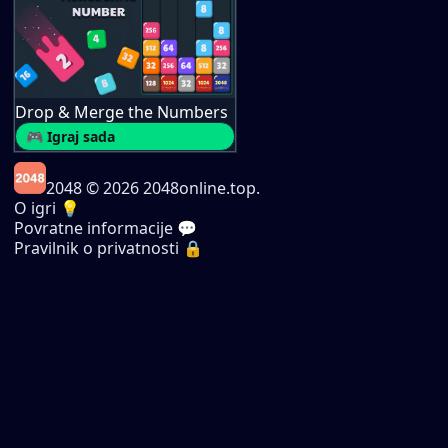
Drop & Merge the Numbers
🎮 Igraj sada
2048
© 2026 2048online.top.
O igri 💡
Povratne informacije 💬
Pravilnik o privatnosti 🔒