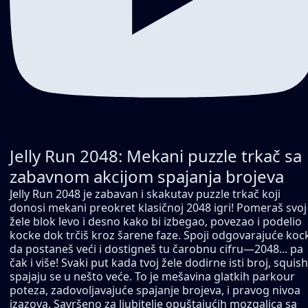
Jelly Run 2048: Mekani puzzle trkač sa
zabavnom akcijom spajanja brojeva
Jelly Run 2048 je zabavan i skakutav puzzle trkač koji
donosi mekani preokret klasičnoj 2048 igri! Pomeraš svoj
žele blok levo i desno kako bi izbegao, povezao i podelio
kocke dok trčiš kroz šarene faze. Spoji odgovarajuće koc
da postaneš veći i dostigneš tu čarobnu cifru—2048... pa
čak i više! Svaki put kada tvoj žele dodirne isti broj, squish
spajaju se u nešto veće. To je mešavina glatkih parkour
poteza, zadovoljavajuće spajanje brojeva, i pravog nivoa
izazova. Savršeno za ljubitelje opuštajućih mozgalica sa