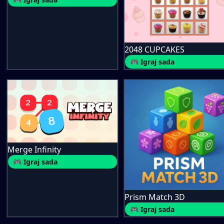
2048 CUPCAKES
🎮 Igraj sada
Merge Infinity
🎮 Igraj sada
Prism Match 3D
🎮 Igraj sada