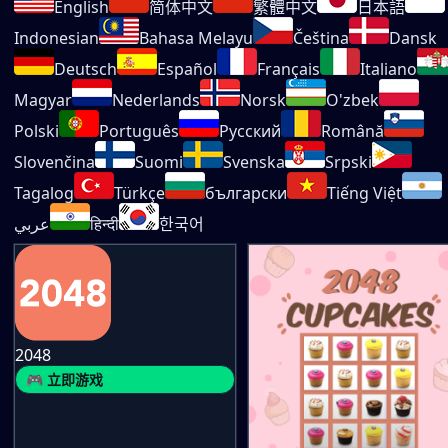
English
简体中文
繁體中文
日本語
Indonesian
Bahasa Melayu
Čeština
Dansk
Deutsch
Español
Français
Italiano
Magyar
Nederlands
Norsk
O'zbek
Polski
Português
Русский
Română
Slovenčina
Suomi
Svenska
Srpski
Tagalog
Türkçe
български
Tiếng Việt
عربي
हिन्दी
한국어
2048
🎮 立即游戏