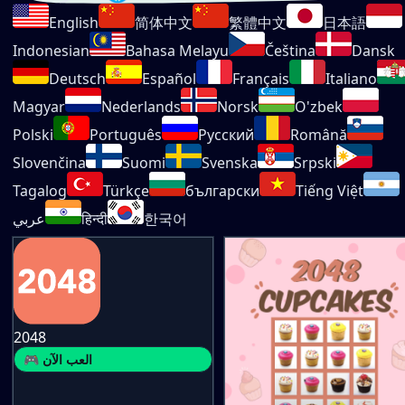
English
简体中文
繁體中文
日本語
Indonesian
Bahasa Melayu
Čeština
Dansk
Deutsch
Español
Français
Italiano
Magyar
Nederlands
Norsk
O'zbek
Polski
Português
Русский
Română
Slovenčina
Suomi
Svenska
Srpski
Tagalog
Türkçe
български
Tiếng Việt
한국어
हिन्दी
عربي
2048
🎮 العب الآن