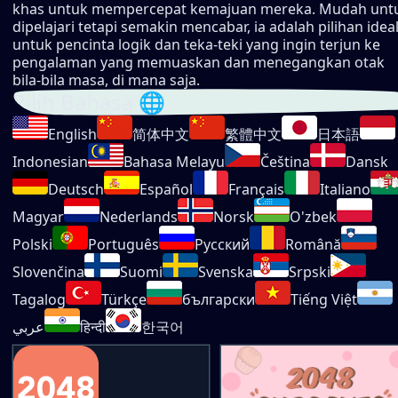
khas untuk mempercepat kemajuan mereka. Mudah unt
dipelajari tetapi semakin mencabar, ia adalah pilihan idea
untuk pencinta logik dan teka-teki yang ingin terjun ke
pengalaman yang memuaskan dan menegangkan otak
bila-bila masa, di mana saja.
Pilih Bahasa 🌐
English
简体中文
繁體中文
日本語
Indonesian
Bahasa Melayu
Čeština
Dansk
Deutsch
Español
Français
Italiano
Magyar
Nederlands
Norsk
O'zbek
Polski
Português
Русский
Română
Slovenčina
Suomi
Svenska
Srpski
Tagalog
Türkçe
български
Tiếng Việt
عربي
हिन्दी
한국어