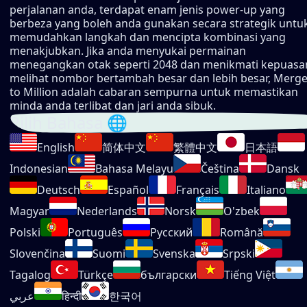
perjalanan anda, terdapat enam jenis power-up yang
berbeza yang boleh anda gunakan secara strategik untu
memudahkan langkah dan mencipta kombinasi yang
menakjubkan. Jika anda menyukai permainan
menegangkan otak seperti 2048 dan menikmati kepuasa
melihat nombor bertambah besar dan lebih besar, Merg
to Million adalah cabaran sempurna untuk memastikan
minda anda terlibat dan jari anda sibuk.
Pilih Bahasa 🌐
English
简体中文
繁體中文
日本語
Indonesian
Bahasa Melayu
Čeština
Dansk
Deutsch
Español
Français
Italiano
Magyar
Nederlands
Norsk
O'zbek
Polski
Português
Русский
Română
Slovenčina
Suomi
Svenska
Srpski
Tagalog
Türkçe
български
Tiếng Việt
عربي
हिन्दी
한국어