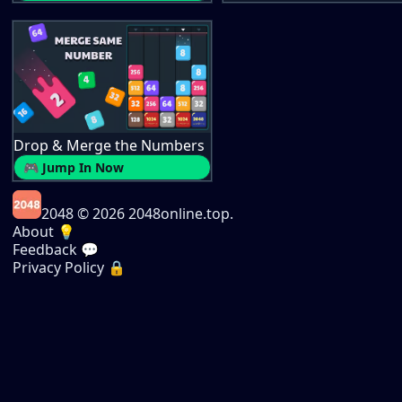
Drop & Merge the Numbers
🎮 Jump In Now
2048
© 2026 2048online.top.
About 💡
Feedback 💬
Privacy Policy 🔒