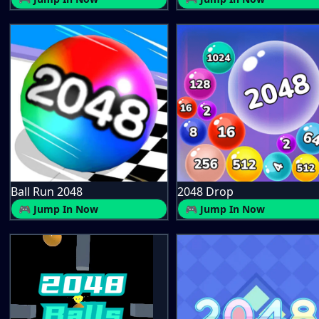
Ball Run 2048
2048 Drop
🎮 Jump In Now
🎮 Jump In Now