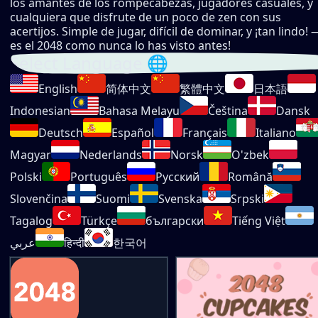
los amantes de los rompecabezas, jugadores casuales, y
cualquiera que disfrute de un poco de zen con sus
acertijos. Simple de jugar, difícil de dominar, y ¡tan lindo! 
es el 2048 como nunca lo has visto antes!
Select Language 🌐
English
简体中文
繁體中文
日本語
Indonesian
Bahasa Melayu
Čeština
Dansk
Deutsch
Español
Français
Italiano
Magyar
Nederlands
Norsk
O'zbek
Polski
Português
Русский
Română
Slovenčina
Suomi
Svenska
Srpski
Tagalog
Türkçe
български
Tiếng Việt
عربي
हिन्दी
한국어