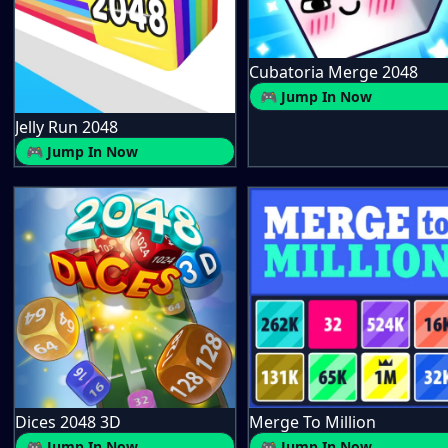
Cubatoria Merge 2048
🎮 Jump In Now
Jelly Run 2048
🎮 Jump In Now
Dices 2048 3D
Merge To Million
🎮 Jump In Now
🎮 Jump In Now