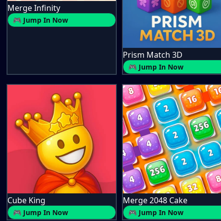
Merge Infinity
🎮 Jump In Now
Prism Match 3D
🎮 Jump In Now
Cube King
Merge 2048 Cake
🎮 Jump In Now
🎮 Jump In Now