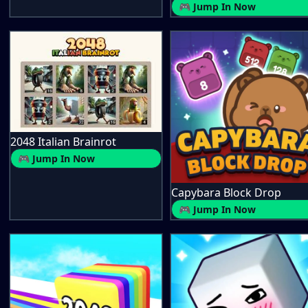
🎮 Jump In Now
2048 Italian Brainrot
🎮 Jump In Now
Capybara Block Drop
🎮 Jump In Now