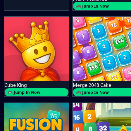
🎮 Jump In Now
Cube King
Merge 2048 Cake
🎮 Jump In Now
🎮 Jump In Now