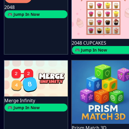
2048
🎮 Jump In Now
2048 CUPCAKES
🎮 Jump In Now
Merge Infinity
🎮 Jump In Now
Prism Match 3D