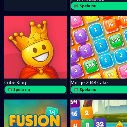
🎮 Spela nu
Cube King
Merge 2048 Cake
🎮 Spela nu
🎮 Spela nu