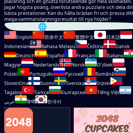
placering och en gnutta förutseende gör hela skillnaden.
Jagar högsta poäng, överlista andra puzzlare och dela di
bästa prestationer. Kan du hålla brädan fri och pressa dit
mega-sammanslagningsresultat till nya höjder?
Välj språk 🌐
English
简体中文
繁體中文
日本語
Indonesian
Bahasa Melayu
Čeština
Dansk
Deutsch
Español
Français
Italiano
Magyar
Nederlands
Norsk
O'zbek
Polski
Português
Русский
Română
Slovenčina
Suomi
Svenska
Srpski
Tagalog
Türkçe
български
Tiếng Việt
عربي
हिन्दी
한국어