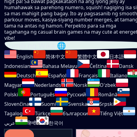
higit pa! Sa bawat pagkakataon na ang iyong jelly ay
humahawak sa parehong numero, squish! nagiging isa si
sa mas mahigit pang bagay. Ito ay pagsasanib ng smoot
parkour moves, kasiya-siyang number merges, at taman
tama na antas ng hamon. Perpekto para sa mga
tagahanga ng casual brain games na may cute at energet
vibe!
Pumili ng Wika 🌐
English
简体中文
繁體中文
日本語
Indonesian
Bahasa Melayu
Čeština
Dansk
Deutsch
Español
Français
Italiano
Magyar
Nederlands
Norsk
O'zbek
Polski
Português
Русский
Română
Slovenčina
Suomi
Svenska
Srpski
Tagalog
Türkçe
български
Tiếng Việt
عربي
हिन्दी
한국어