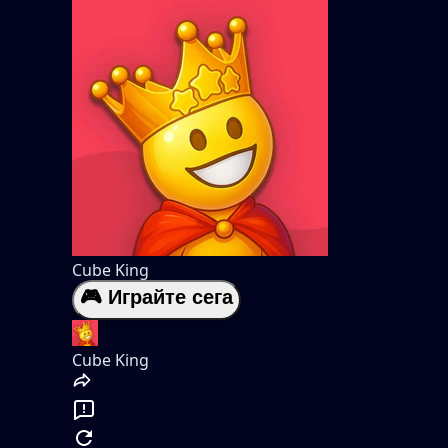
Cube King
🎮 Играйте сега
Cube King