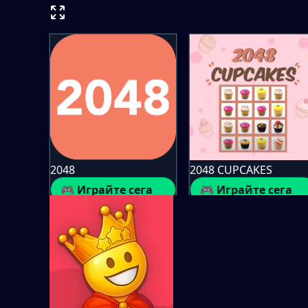
2048
2048 CUPCAKES
🎮 Играйте сега
🎮 Играйте сега