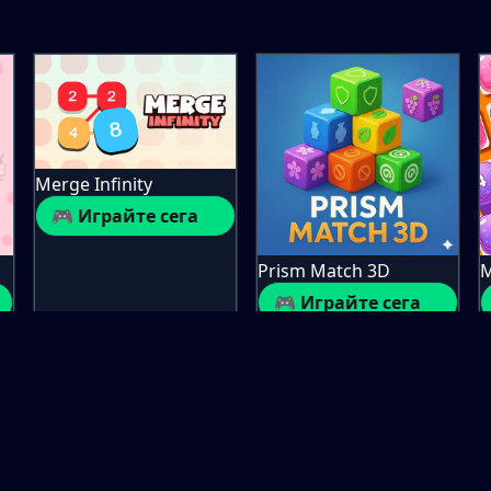
Merge Infinity
🎮 Играйте сега
Prism Match 3D
M
🎮 Играйте сега