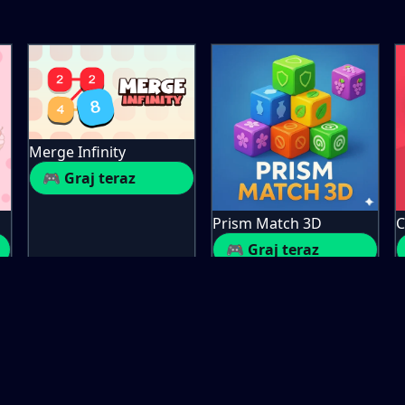
Merge Infinity
🎮 Graj teraz
Prism Match 3D
C
🎮 Graj teraz