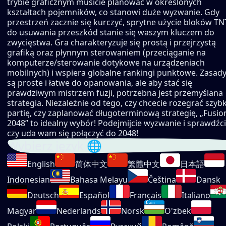
trybie graficznym musicie planować w określonych
kształtach pojemników, co stanowi duże wyzwanie. Gdy
przestrzeń zacznie się kurczyć, sprytne użycie bloków TN
do usuwania przeszkód stanie się waszym kluczem do
zwycięstwa. Gra charakteryzuje się prostą i przejrzystą
grafiką oraz płynnym sterowaniem (przeciąganie na
komputerze/sterowanie dotykowe na urządzeniach
mobilnych) i wspiera globalne rankingi punktowe. Zasad
są proste i łatwe do opanowania, ale aby stać się
prawdziwym mistrzem fuzji, potrzebna jest przemyślana
strategia. Niezależnie od tego, czy chcecie rozegrać szyb
partię, czy zaplanować długoterminową strategię, „Fusio
2048” to idealny wybór! Podejmijcie wyzwanie i sprawdźci
czy uda wam się połączyć do 2048!
Wybierz język 🌐
English
简体中文
繁體中文
日本語
Indonesian
Bahasa Melayu
Čeština
Dansk
Deutsch
Español
Français
Italiano
Magyar
Nederlands
Norsk
O'zbek