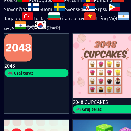
Polski
Português
Русский
Română
Slovenčina
Suomi
Svenska
Srpski
Tagalog
Türkçe
български
Tiếng Việt
عربي
हिन्दी
한국어
2048
🎮 Graj teraz
2048 CUPCAKES
🎮 Graj teraz