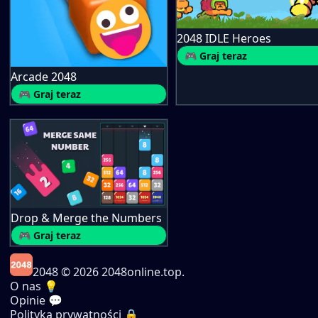
2048 IDLE Heroes
🎮 Graj teraz
Arcade 2048
🎮 Graj teraz
Drop & Merge the Numbers
🎮 Graj teraz
2048
© 2026 2048online.top.
O nas 💡
Opinie 💬
Polityka prywatności 🔒