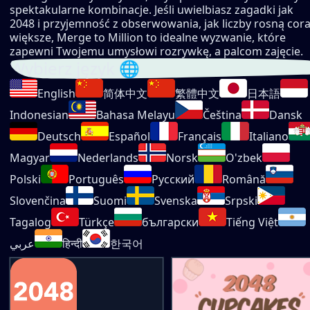
spektakularne kombinacje. Jeśli uwielbiasz zagadki jak
2048 i przyjemność z obserwowania, jak liczby rosną cor
większe, Merge to Million to idealne wyzwanie, które
zapewni Twojemu umysłowi rozrywkę, a palcom zajęcie.
Wybierz język 🌐
English
简体中文
繁體中文
日本語
Indonesian
Bahasa Melayu
Čeština
Dansk
Deutsch
Español
Français
Italiano
Magyar
Nederlands
Norsk
O'zbek
Polski
Português
Русский
Română
Slovenčina
Suomi
Svenska
Srpski
Tagalog
Türkçe
български
Tiếng Việt
عربي
हिन्दी
한국어