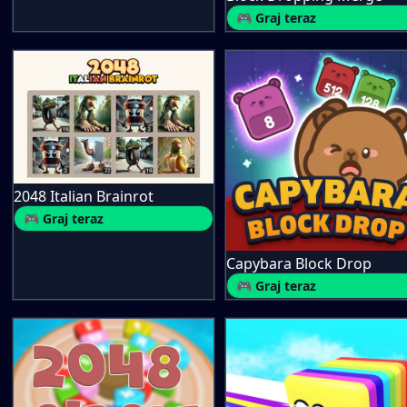
🎮 Graj teraz
2048 Italian Brainrot
🎮 Graj teraz
Capybara Block Drop
🎮 Graj teraz